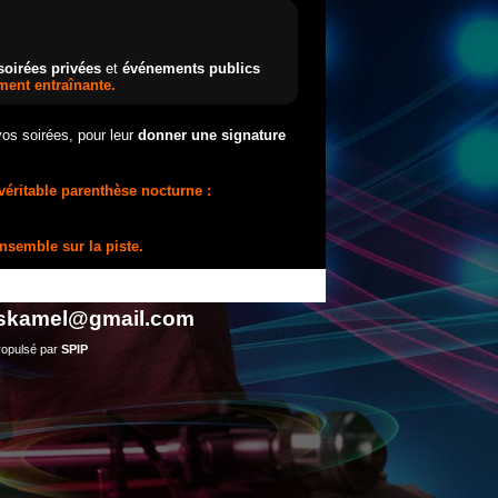
soirées privées
et
événements publics
ment entraînante.
s soirées, pour leur
donner une signature
véritable parenthèse nocturne :
ensemble sur la piste.
hskamel@gmail.com
opulsé par
SPIP