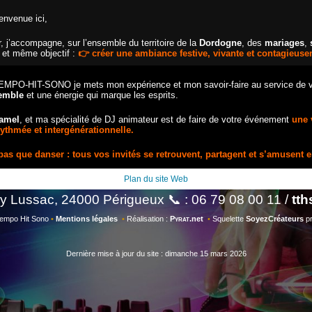
envenue ici,
, j’accompagne, sur l’ensemble du territoire de la
Dordogne
, des
mariages
,
 et même objectif :
👉 créer une ambiance festive, vivante et contagieuse
MPO-HIT-SONO je mets mon expérience et mon savoir-faire au service de vo
semble
et une énergie qui marque les esprits.
amel
, et ma spécialité de DJ animateur est de faire de votre événement
une 
ythmée et intergénérationnelle.
t pas que danser : tous vos invités se retrouvent, partagent et s’amusent 
Plan du site Web
Lussac, 24000 Périgueux 📞 : 06 79 08 00 11 /
tt
empo Hit Sono
•
Mentions légales
•
Réalisation :
Pyrat
.net
•
Squelette
SoyezCréateurs
pr
Dernière mise à jour du site : dimanche 15 mars 2026