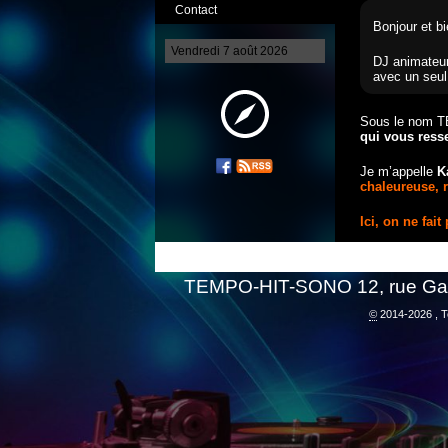
Contact
Bonjour et bi
Vendredi 7 août 2026
DJ animateur
avec un seul
Sous le nom TE
qui vous res
Je m’appelle
K
chaleureuse, r
Ici, on ne fai
TEMPO-HIT-SONO 12, rue Gay 
©
2014-2026 , T