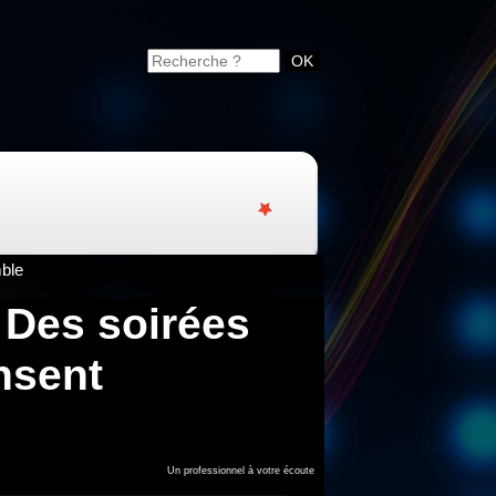
mble
 Des soirées
nsent
Un professionnel à votre écoute