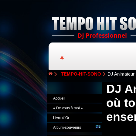
TEMPO-HIT-SONO
DJ Animateur 
DJ A
où to
Accueil
« De vous à moi »
ense
Livre d’Or
Album-souvenirs